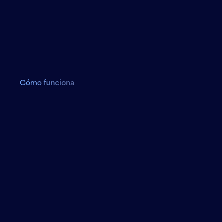
Simulador de Postulaciones
Cómo funciona
Estimación con datos reales
El simulador calcula probabilidades según resultados
de años anteriores.